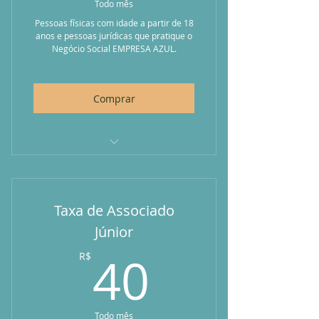
Todo mês
Pessoas físicas com idade a partir de 18
anos e pessoas jurídicas que pratique o
Negócio Social EMPRESA AZUL.
Comprar
Uso gratuito dos espaços sociais
do Coworking Voilá House
Taxa de Associado
Mentoria de atualização para
Negócios Sociais
Júnior
40R$
Desconto de 10% na
40
R$
hospedagem na Voilà House
Desconto de 10% nos ingressos
do Teatro Marie Padille
Todo mês